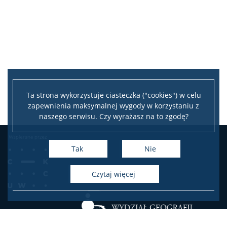
tel. 22 55 20740, 22 55 20656, 22 55 24066
e-mail:
media@uw.edu.pl
M
Strona internetowa
Katedry Geografii Fizycznej
.
N
P
Ta strona wykorzystuje ciasteczka ("cookies") w celu
zapewnienia maksymalnej wygody w korzystaniu z
R
naszego serwisu. Czy wyrażasz na to zgodę?
S
Tak
Nie
T
czytaj więcej
Z
Ż